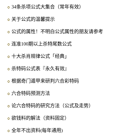
34条杀项公式大集合（常年有效）
关于公式的温馨提示
公式的属性！不明白公式属性的朋友请参考
连准100期以上杀特尾数公式
十大杀肖规律公式「经典」
杀特码公式表『永久有效』
根据奇门遁甲来研判六合彩特码
六合特码预测方法
论六合特码的研究方法（公式及走势）
欲钱料的解法（资料固定）
全年不出资料(每年通用)