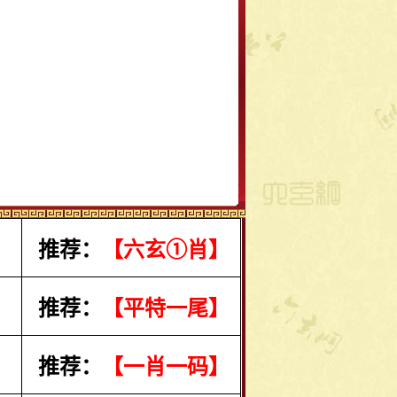
】
推荐：
【六玄①肖】
】
推荐：
【平特一尾】
】
推荐：
【一肖一码】