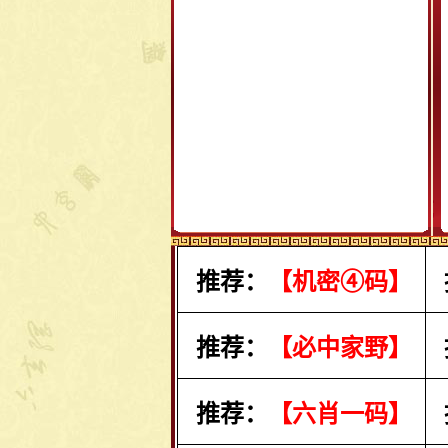
推荐：
【机密④码】
推荐：
【必中家野】
推荐：
【六肖一码】