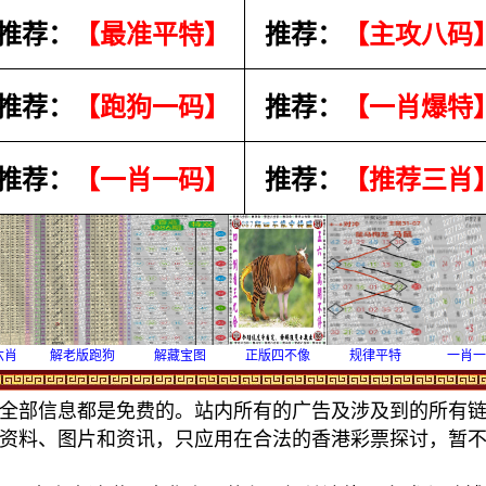
推荐：
【最准平特】
推荐：
【主攻八码
推荐：
【跑狗一码】
推荐：
【一肖爆特
推荐：
【一肖一码】
推荐：
【推荐三肖
解老版跑狗
解藏宝图
正版四不像
规律平特
一肖一码
全部信息都是免费的。站内所有的广告及涉及到的所有
资料、图片和资讯，只应用在合法的香港彩票探讨，暂