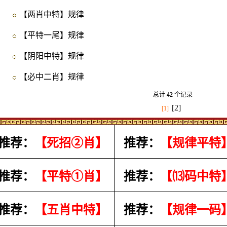
【两肖中特】规律
【平特一尾】规律
【阴阳中特】规律
【必中二肖】规律
总计
42
个记录
[2]
[1]
推荐：
【死招②肖】
推荐：
【规律平特
推荐：
【平特①肖】
推荐：
【⒀码中特
推荐：
【五肖中特】
推荐：
【规律一码