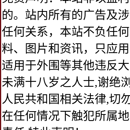
的。站内所有的广告及涉
任何关系，本站不负任何
料、图片和资讯，只应用
适用于外围等其他违反大
未满十八岁之人士,谢绝
人民共和国相关法律,切
在任何情况下触犯所属地