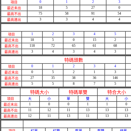
0
1
2
3
項目
18
5
27
0
最近未出
75
58
91
54
最高不出
3
3
4
4
最高連出
1
2
3
4
5
項目
18
5
0
15
2
最近未出
118
72
65
61
68
最高不出
3
4
3
4
3
最高連出
特碼頭數
0
1
2
3
4
項目
0
5
2
1
3
最近未出
27
35
38
36
146
最高不出
5
5
8
7
5
最高連出
特碼大小
特碼單雙
特合大小
項目
大
小
單
雙
大
小
1
0
0
1
1
0
最近未出
11
12
11
13
13
13
最高不出
12
11
13
11
13
13
最高連出