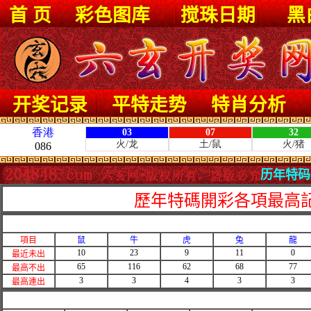
首 页
彩色图库
搅珠日期
黑
开奖记录
平特走势
特肖分析
历年特码
歷年特碼開彩各項最高記錄
項目
鼠
牛
虎
兔
龍
10
23
9
11
0
最近未出
65
116
62
68
77
最高不出
3
3
4
3
3
最高連出