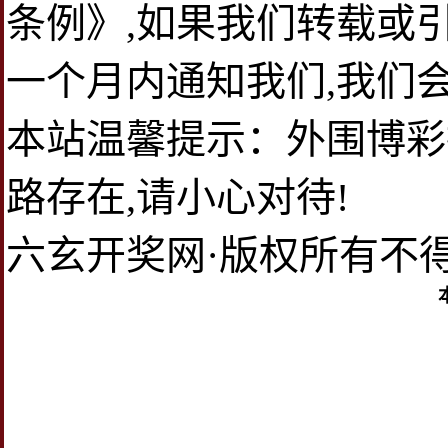
条例》,如果我们转载或
一个月内通知我们,我们会
本站温馨提示：外围博彩
路存在,请小心对待!
六玄开奖网·版权所有不得转载