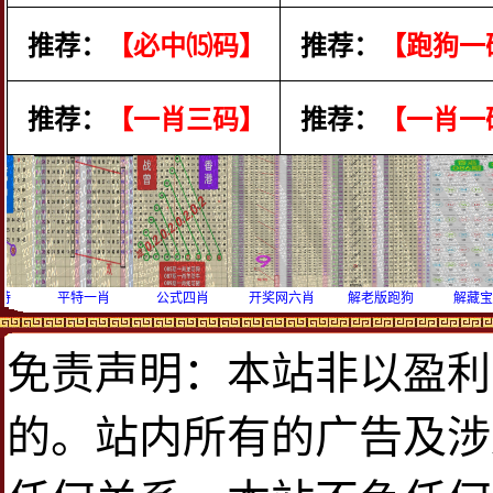
推荐：
【必中⒂码】
推荐：
【跑狗一
推荐：
【一肖三码】
推荐：
【一肖一
平特一肖
公式四肖
开奖网六肖
解老版跑狗
解藏宝图
免责声明：本站非以盈利
的。站内所有的广告及涉