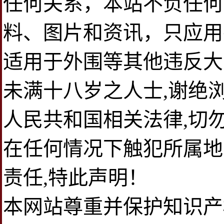
任何关系，本站不负任何
料、图片和资讯，只应用
适用于外围等其他违反大
未满十八岁之人士,谢绝
人民共和国相关法律,切
在任何情况下触犯所属地
责任,特此声明！
本网站尊重并保护知识产