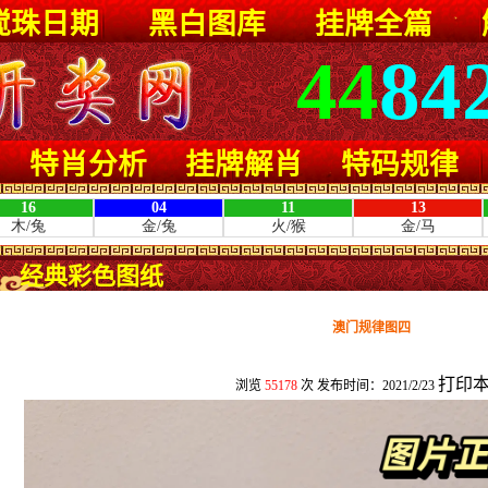
搅珠日期
黑白图库
挂牌全篇
44
84
特肖分析
挂牌解肖
特码规律
经典彩色图纸
澳门规律图四
打印
浏览
55178
次 发布时间：2021/2/23