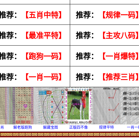
推荐：
【五肖中特】
推荐：
【规律一码
推荐：
【最准平特】
推荐：
【主攻八码
推荐：
【跑狗一码】
推荐：
【一肖爆特
推荐：
【一肖一码】
推荐：
【推荐三肖
解老版跑狗
解藏宝图
正版四不像
规律平特
一肖一码