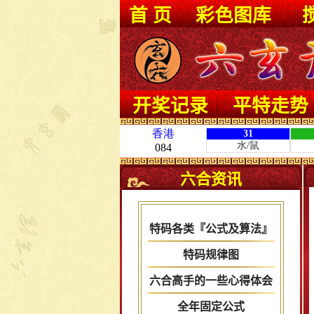
首 页
彩色图库
开奖记录
平特走势
六合资讯
特码各类『公式及算法』
特码规律图
六合高手的一些心得体会
全年固定公式