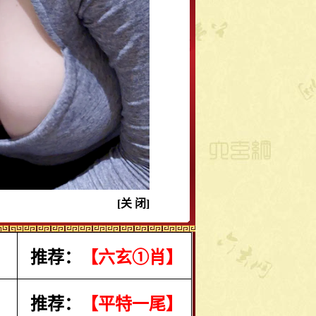
[关 闭]
】
推荐：
【六玄①肖】
】
推荐：
【平特一尾】