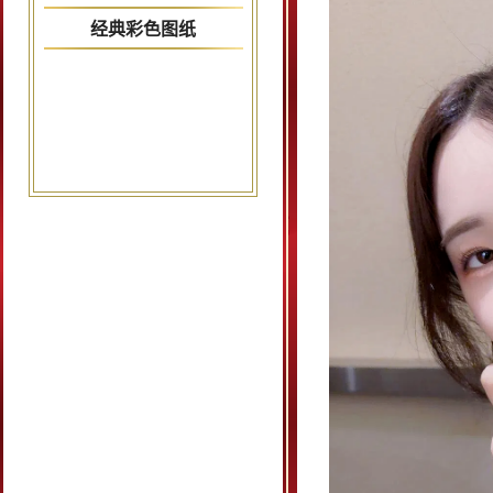
经典彩色图纸