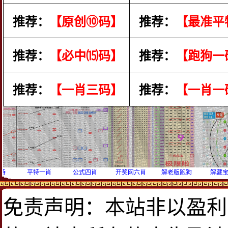
推荐：
【原创⑩码】
推荐：
【最准平
推荐：
【必中⒂码】
推荐：
【跑狗一
推荐：
【一肖三码】
推荐：
【一肖一
平特一肖
公式四肖
开奖网六肖
解老版跑狗
解藏宝图
免责声明：本站非以盈利