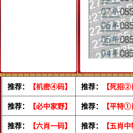
推荐：
【机密④码】
推荐：
【死招②
推荐：
【必中家野】
推荐：
【平特①
推荐：
【六肖一码】
推荐：
【五肖中