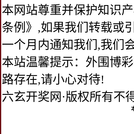
本网站尊重并保护知识产
条例》,如果我们转载或
一个月内通知我们,我们会
本站温馨提示：外围博彩
路存在,请小心对待!
六玄开奖网·版权所有不得转载