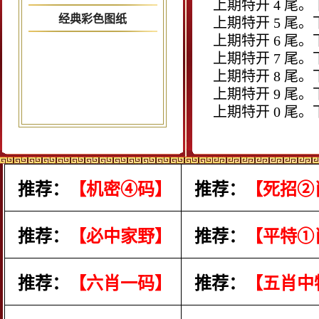
上期特开 4 尾。
经典彩色图纸
上期特开 5 尾。
上期特开 6 尾。
上期特开 7 尾。下
上期特开 8 尾。
上期特开 9 尾。
上期特开 0 尾。
推荐：
【机密④码】
推荐：
【死招②
推荐：
【必中家野】
推荐：
【平特①
推荐：
【六肖一码】
推荐：
【五肖中